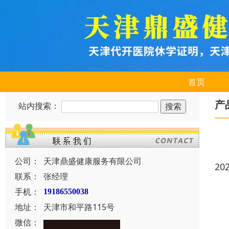
首页
产
站内搜索：
公司：
天津鼎盛健康服务有限公司
20
联系：
张经理
手机：
19186550038
地址：
天津市和平路115号
微信：