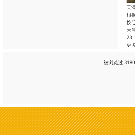
天
根
按
天
23-
更
被浏览过 318