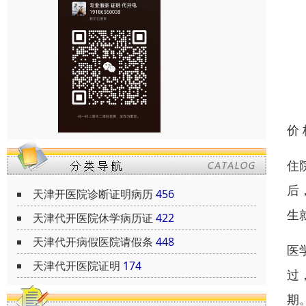
价
住
后
天津开医院诊断证明病历
456
生
天津代开医院休学病历证
422
天津代开病假医院请假条
448
医
天津代开医院证明
174
过
期