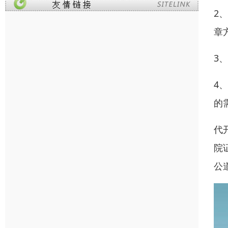
2
章
3
4
的
代
院
公