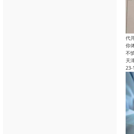
代
你
不
天
23-