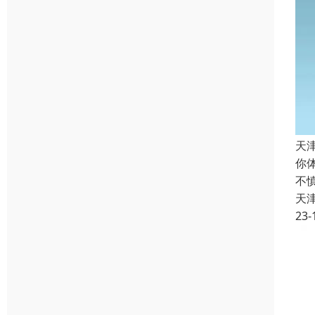
天
你
不
天
23-