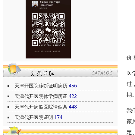
价
医
过
天津开医院诊断证明病历
456
期
天津代开医院休学病历证
422
天津代开病假医院请假条
448
我
天津代开医院证明
174
家
定