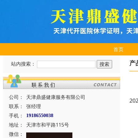
首页
产
站内搜索：
公司：
天津鼎盛健康服务有限公司
20
联系：
张经理
手机：
19186550038
地址：
天津市和平路115号
微信：