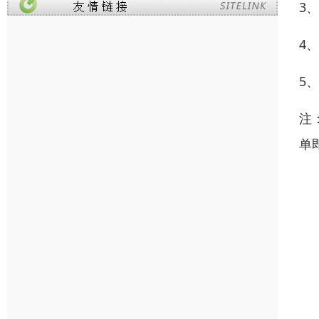
3
4
5
注
单