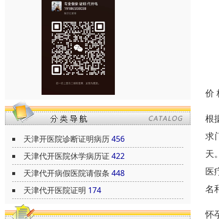
价
根
求
天津开医院诊断证明病历
456
天
天津代开医院休学病历证
422
医
天津代开病假医院请假条
448
名
天津代开医院证明
174
怀