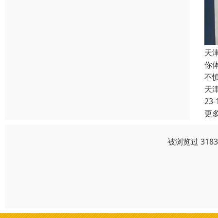
天
你
不
天
23-
更
被浏览过 318