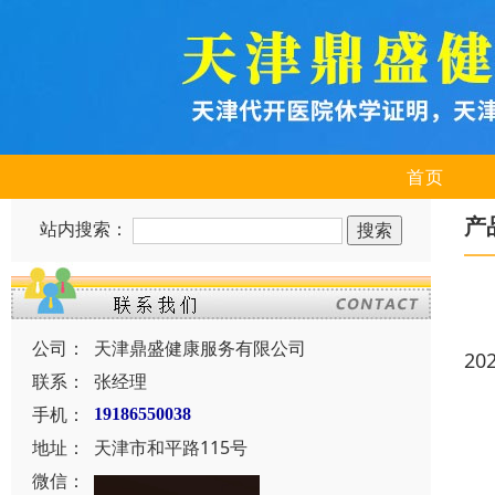
首页
产
站内搜索：
公司：
天津鼎盛健康服务有限公司
20
联系：
张经理
手机：
19186550038
地址：
天津市和平路115号
微信：