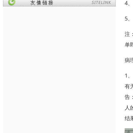
4
5
注
单
病
1
有
告
人
结